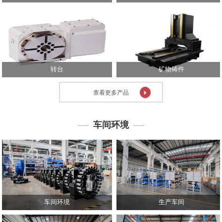
心
技
术
中
心
转台
矿物铸件
投
资
查看更多产品
者
关
系
车间环境
人
力
资
源
联
系
车间环境
生产车间
我
们